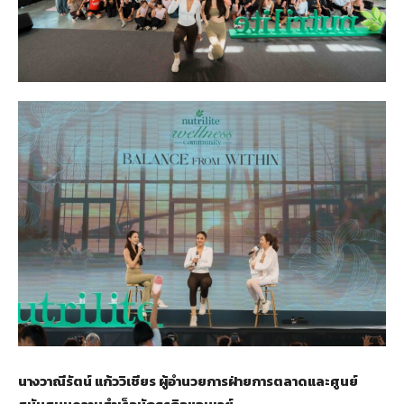
นางวาณีรัตน์ แก้ววิเชียร ผู้อำนวยการฝ่ายการตลาดและศูนย์