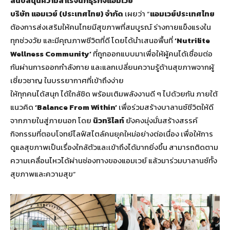
สนับสนุนความสำเร็จนักธุรกิจแอมเวย์
บริษัท แอมเวย์ (ประเทศไทย) จำกัด
เผยว่า “
แอมเวย์ประเทศไทย
ต้องการส่งเสริมให้คนไทยมีสุขภาพที่สมบูรณ์ ร่างกายแข็งแรงใน
ทุกช่วงวัย และมีคุณภาพชีวิตที่ดี โดยได้นำเสนอพื้นที่
‘Nutrilite
Wellness Community’
ที่ถูกออกแบบมาเพื่อให้ผู้คนได้เชื่อมต่อ
กันผ่านการออกกำลังกาย และแลกเปลี่ยนความรู้ด้านสุขภาพจากผู้
เชี่ยวชาญ ในบรรยากาศที่เข้าถึงง่าย
ให้ทุกคนได้สนุก ได้ใกล้ชิด พร้อมเติมพลังงานดี ๆ ไปด้วยกัน ภายใต้
แนวคิด
‘Balance From Within’
เพื่อร่วมสร้างบาลานซ์ชีวิตให้ดี
จากภายในสู่ภายนอก โดย
นิวทริไลท์
ยังคงมุ่งมั่นสร้างสรรค์
กิจกรรมที่ตอบโจทย์ไลฟ์สไตล์คนยุคใหม่อย่างต่อเนื่อง เพื่อให้การ
ดูแลสุขภาพเป็นเรื่องใกล้ตัวและเข้าถึงได้มากยิ่งขึ้น สามารถติดตาม
ความเคลื่อนไหวได้ผ่านช่องทางของแอมเวย์ แล้วมาร่วมบาลานซ์ทั้ง
สุขภาพและความสุข”