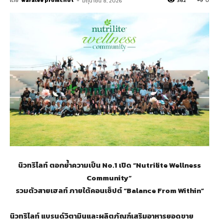
โดย
waralee promchot
-
362
0
มิถุนายน 8, 2026
นิวทริไลท์ ตอกย้ำความเป็น No.1 เปิด “Nutrilite Wellness
Community”
รวมตัวสายเฮลท์ ภายใต้คอนเซ็ปต์ “Balance From Within”
นิวทริไลท์ แบรนด์วิตามินและผลิตภัณฑ์เสริมอาหารยอดขาย