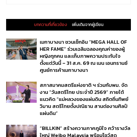
บทความที่เกี่ยวข้อง
เพิ่มเติมจากผู้เขียน
เมกาบางนา ชวนเช็กอิน “MEGA HALL OF
HER FAME” ร่วมเฉลิมฉลองคุณค่าของผู้
หญิงทุกคน และเก็บภาพความประทับใจ
ตั้งแต่วันนี้ – 31 ส.ค. 69 ณ เมน เอนทรานซ์
ศูนย์การค้าเมกาบางนา
สภาสมาคมสตรีแห่งชาติ ฯ ร่วมกับพม. จัด
งาน “วันสตรีไทย ประจำปี 2569” ภายใต้
แนวคิด “แม่หลวงของแผ่นดิน สถิตถิ่นทิพย์
วิมาน สตรีไทยตั้งปณิธาน สานต่องานศิลป์
แผ่นดิน”
“BILLKIN” สร้างความภาคภูมิใจ คว้ารางวัล
ใหญ่ Weibo Malaysia พร้อมโชว์สุด