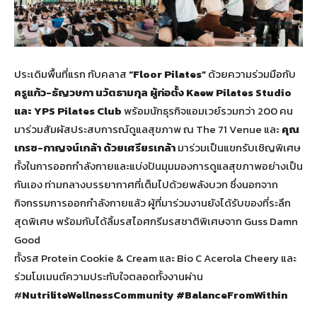
ประเดิมพื้นที่แรก กับคลาส
“Floor Pilates”
ด้วยความร่วมมือกับ
ครูแก้ว-ธัญวษกา นวัตธามกุล ผู้ก่อตั้ง Kaew Pilates Studio
และ
YPS Pilates Club
พร้อมนักธุรกิจแอมเวย์รวมกว่า 200 คน
มาร่วมสัมผัสประสบการณ์ดูแลสุขภาพ ณ The 71 Venue และ
คุณ
เกรซ-กาญจน์เกล้า ด้วยเศรียรเกล้า
มาร่วมเป็นแขกรับเชิญพิเศษ
ทั้งในการออกกำลังกายและแบ่งปันมุมมองการดูแลสุขภาพอย่างเป็น
กันเอง ท่ามกลางบรรยากาศที่เต็มไปด้วยพลังบวก ซึ่งนอกจาก
กิจกรรมการออกกำลังกายแล้ว ผู้ที่มาร่วมงานยังได้รับของที่ระลึก
สุดพิเศษ พร้อมกับได้ลิ้มรสไอศกรีมรสชาติพิเศษจาก Guss Damn
Good
ทั้งรส Protein Cookie & Cream และ Bio C Acerola Cheery และ
ร่วมโมเมนต์ความประทับใจตลอดทั้งงานผ่าน
#
NutriliteWellnessCommunity #BalanceFromWithin