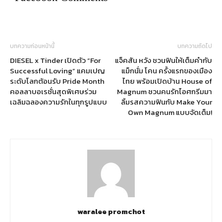
บทความก่อนหน้านี้
บทความถัดไป
DIESEL x Tinder เปิดตัว “For
แจ็คสัน หวัง ชวนฟินให้เต็มคำกับ
Successful Loving” แคมเปญ
แม็กนั่ม โคน ครั้งแรกของเมือง
ระดับโลกต้อนรับ Pride Month
ไทย พร้อมเปิดบ้าน House of
คอลลาบอเรชั่นสุดพิเศษร่วม
Magnum ชวนคนรักไอศกรีมมา
เฉลิมฉลองความรักในทุกรูปแบบ
ลิ้มรสความฟินกับ Make Your
Own Magnum แบบจัดเต็ม!
waralee promchot