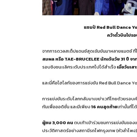
แชมป์ Red Bull Dance 
คว้าตั๋วบินไปรอ
จากการดวลสเต็ปแดนซ์สุดเข้มข้นมาหลายแมตช์ ที่โ
สมผล
หรือ TAE-BRUCELEE นักเต้นวัย 31 ปี จาก 
รอบชิงชนะเลิศระดับประเทศไปได้สำเร็จ
เมื่อวันเ
และนี่คือไฮไลท์ของการแข่งขัน Red Bull Dance Yo
การแข่งขันระดับโลกกลับมาเขย่าเวทีไทยด้วยรอบคัด
กันเพื่อออดิชั่น และมีเพียง
16 คนสุดท้าย
เท่านั้นที
ผู้ชม 3,000 คน
ตบเท้าเข้าร่วมชมการแข่งขันของเ
ประวัติศาสตร์อย่างสถานีรถไฟกรุงเทพ (หัวลำโพง) 