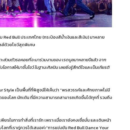
กับ Red Bull ประเทศไทย (กระป๋องสีน้ำเงินและสีเงิน) มาหลาย
ลล์ด้วยโชว์สุดพิเศษ
ี้ เพราะส่วนตัวรอคอยที่จะมาร่วมงานของ เรดบูลมาหลายปีแล้ว จาก
บโอกาสให้มาขึ้นโชว์ ในฐานะศิลปิน เลยยิ่งรู้สึกดีใจและเป็นเกียรติ
 Style เป็นพื้นที่ที่พิสูจน์ให้เห็นว่า “พรสวรรค์และศักยภาพไม่มี
องโลก นักเต้น ที่มีความสามารถสามารถเกิดขึ้นได้ทุกที่ รวมถึง
ยรในการทำสิ่งที่เรารัก เพราะเมื่อเรายังคงเชื่อมั่น และเดินหน้า
โลกที่เราคู่ควรได้เสมอค่ะ”การแข่งขัน Red Bull Dance Your