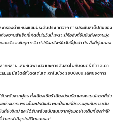
ละครองตำแหน่งแชมป์ระดับประเทศจาก การประชันสเต็ปกันของ
ับความสำเร็จที่เกิดขึ้นในวันนี้ เพราะนี่คือสิ่งที่ยืนยันถึงความมุ่ง
งตัวเองในทุก ๆ วัน ทำให้ผลลัพธ์ในวันนี้คุ้มค่า กับ สิ่งที่ทุ่มเทลง
ี่หลากหลาย เสน่ห์เฉพาะตัว และการด้นสดไปกับดนตรี ที่คาดเดา
RUCELEE มีสไตล์ที่โดดเด่นเตะตาในช่วง รอบชิงชนะเลิศของการ
่ได้รับพลังจากผู้ชม ทั้งเสียงเชียร์ เสียงปรบมือ และคะแนนโหวตที่ส่ง
ายอย่างมากเพราะโดยปกติแล้ว ผมเป็นคนที่มีความสุขกับการเต้น
ที่ยิ่งใหญ่ และได้รับพลังสนับสนุนจากผู้ชมอย่างเต็มที่ ยิ่งทำให้
ี่น่าจดจำที่สุดในชีวิตของผม”