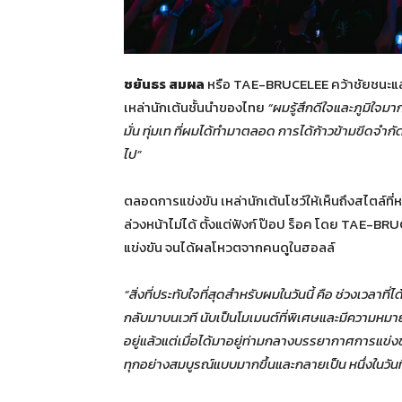
ชยันธร สมผล
หรือ TAE-BRUCELEE คว้าชัยชนะแ
เหล่านักเต้นชั้นนำของไทย
“ผมรู้สึกดีใจและภูมิใจมากก
มั่น ทุ่มเท ที่ผมได้ทำมาตลอด การได้ก้าวข้ามขีดจำกัดขอ
ไป”
ตลอดการแข่งขัน เหล่านักเต้นโชว์ให้เห็นถึงสไตล์ท
ล่วงหน้าไม่ได้ ตั้งแต่ฟังก์ ป๊อป ร็อค โดย TAE-B
แข่งขัน จนได้ผลโหวตจากคนดูในฮอลล์
“สิ่งที่ประทับใจที่สุดสำหรับผมในวันนี้ คือ ช่วงเวลาที
กลับมาบนเวที นับเป็นโมเมนต์ที่พิเศษและมีความหม
อยู่แล้วแต่เมื่อได้มาอยู่ท่ามกลางบรรยากาศการแข่งขัน
ทุกอย่างสมบูรณ์แบบมากขึ้นและกลายเป็น หนึ่งในวันท