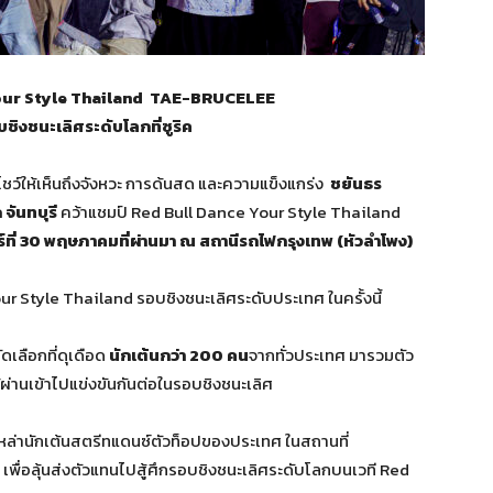
Your Style Thailand TAE-BRUCELEE
บชิงชนะเลิศระดับโลกที่ซูริค
ชว์ให้เห็นถึงจังหวะ การด้นสด และความแข็งแกร่ง
ชยันธร
จันทบุรี
คว้าแชมป์ Red Bull Dance Your Style Thailand
สาร์ที่ 30 พฤษภาคมที่ผ่านมา ณ สถานีรถไฟกรุงเทพ (หัวลำโพง)
ur Style Thailand รอบชิงชนะเลิศระดับประเทศ ในครั้งนี้
เลือกที่ดุเดือด
นักเต้นกว่า 200 คน
จากทั่วประเทศ มารวมตัว
่ได้ผ่านเข้าไปแข่งขันกันต่อในรอบชิงชนะเลิศ
หล่านักเต้นสตรีทแดนซ์ตัวท็อปของประเทศ ในสถานที่
เพื่อลุ้นส่งตัวแทนไปสู้ศึกรอบชิงชนะเลิศระดับโลกบนเวที Red