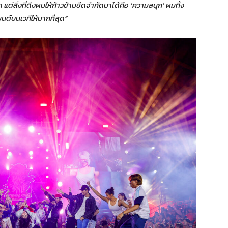
 แต่สิ่งที่ดึงผมให้ก้าวข้ามขีดจำกัดมาได้คือ ‘ความสนุก’ ผมทิ้ง
นต์บนเวทีให้มากที่สุด”