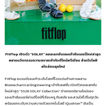
FitFlop เปิดตัว “SOLAY” คอลเลกชันรองเท้าซัมเมอร์ใหม่ล่าสุด
ผสานนวัตกรรมความสบายเข้ากับดีไซน์พรีเมียม สำหรับไลฟ์
สไตล์คนยุคใหม่
FitFlop แบรนด์รองเท้าระดับโลกที่โดดเด่นด้านการผสาน
Biomechanical Engineering เข้ากับแฟชั่น เปิดตัวคอลเลกชัน
ใหม่ล่าสุด “SS26 SOLAY Collection” ถ่ายทอดนิยามใหม่ของ
รองเท้าซัมเมอร์ผ่านดีไซน์ที่เรียบหรู ทันสมัย และสวมใส่ได้ในทุกวัน
พร้อมยกระดับความสบายด้วยเทคโนโลยี iQushion™ อันเป็น