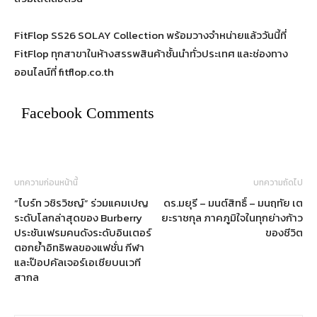
FitFlop SS26 SOLAY Collection พร้อมวางจำหน่ายแล้ววันนี้ที่
FitFlop ทุกสาขาในห้างสรรพสินค้าชั้นนำทั่วประเทศ และช่องทาง
ออนไลน์ที่ fitflop.co.th
Facebook Comments
บทความก่อนหน้านี้
บทความถัดไป
“ไบร์ท วชิรวิชญ์” ร่วมแคมเปญ
ดร.มยุรี – มนต์สิทธิ์ – มนฤทัย เต
ระดับโลกล่าสุดของ Burberry
ยะราชกุล ภาคภูมิใจในทุกย่างก้าว
ประชันเฟรมคนดังระดับอินเตอร์
ของชีวิต
ตอกย้ำอิทธิพลของแฟชั่น กีฬา
และป๊อปคัลเจอร์เอเชียบนเวที
สากล