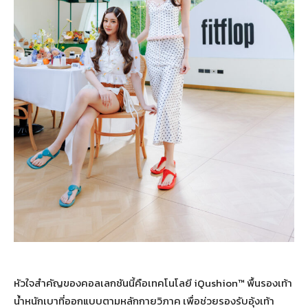
หัวใจสำคัญของคอลเลกชันนี้คือเทคโนโลยี iQushion™ พื้นรองเท้า
น้ำหนักเบาที่ออกแบบตามหลักกายวิภาค เพื่อช่วยรองรับอุ้งเท้า