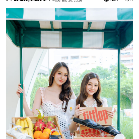
โดย
waralee promchot
-
2683
0
พฤษภาคม 29, 2026