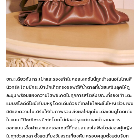
ขณะเดียวกัน กระเป๋าและรองเท้าในคอลเลกชั่นนี้ถูกนำเสนอในโทนสี
นิวทรัล โดยมีกระเป๋าบักเก็ตทรงซอฟต์สีน้ำตาลที่ช่วยเสริมลุคให้ดู
ละมุน พร้อมแฝงความโซฟิซิเคตในทุกการสไตลิ่ง ขณะที่รองเท้าแตะ
แบบสไลด์ดีไซน์เรียบหรู โดดเด่นด้วยดีเทลโซ่โลหะชิ้นใหญ่ ช่วยเพิ่ม
มิติและความโมเดิร์นให้กับภาพรวม ส่งผลให้ลุคในแต่ละวันดูโดดเด่น
ในแบบ Effortless Chic โดยไม่ต้องปรุงแต่ง และนำเสนอการ
ออกแบบเสื้อผ้าและแอคเซสเซอรี่ที่ตอบสนองไลฟ์สไตล์ของผู้หญิง
ในทุกช่วงเวลา ตั้งแต่เที่ยงวันจรดเที่ยงคืน ครอบคลุมตั้งแต่บริบท