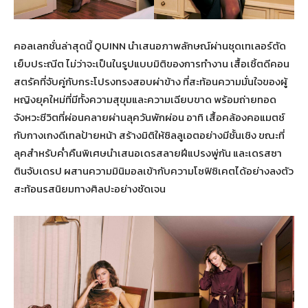
คอลเลกชั่นล่าสุดนี้ QUINN นำเสนอภาพลักษณ์ผ่านชุดเทเลอร์ตัด
เย็บประณีต ไม่ว่าจะเป็นในรูปแบบมิติของการทำงาน เสื้อเชิ้ตดีคอน
สตรัคที่จับคู่กับกระโปรงทรงสอบผ่าข้าง ที่สะท้อนความมั่นใจของผู้
หญิงยุคใหม่ที่มีทั้งความสุขุมและความเฉียบขาด พร้อมถ่ายทอด
จังหวะชีวิตที่ผ่อนคลายผ่านลุควันพักผ่อน อาทิ เสื้อคล้องคอแมตช์
กับกางเกงดีเทลป้ายหน้า สร้างมิติให้ซิลลูเอตอย่างมีชั้นเชิง ขณะที่
ลุคสำหรับค่ำคืนพิเศษนำเสนอเดรสลายฝีแปรงพู่กัน และเดรสซา
ตินจับเดรป ผสานความมินิมอลเข้ากับความโซฟิซิเคตได้อย่างลงตัว
สะท้อนรสนิยมทางศิลปะอย่างชัดเจน