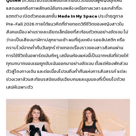
QUINN
(ควินน์) แบรนด์แฟชั่นที่สะท้อนตัวตนของผู้หญิงยุคใหม่
แสดงออกถึงภาพลักษณ์อันทรงพลัง เหนือกาลเวลา และกล้าที่จะ
แตกต่าง
เปิดตัวคอลเลกชั่น
Made In My Space
ประจำฤดูกาล
Pre-Fall 2026 ภายใต้แนวคิดที่ถ่ายทอดวิถีชีวิตของหญิงสาวใน
สังคมเมือง ผ่านรายละเอียดเล็กน้อยที่สะท้อนตัวตนอย่างชัดเจน ไม่
ว่าจะเป็นเสียงนาฬิกาปลุกยามเช้า ผมที่ยุ่งเหยิง รอยลิปสติก หรือ
คราบไวน์จากค่ำคืนวันศุกร์ ถ่ายทอดเรื่องราวของสาวสังคมผ่าน
การใช้ชีวิตในอพาร์ตเม้นท์หรู เสมือนห้องแห่งนี้เป็นฉากหลังที่ช่วยให้
ทุกบทบาทของเธอถูกขับเน้นออกมาอย่างชัดเจน ตั้งแต่ห้องพักส่วน
ตัวสู่โถงทางเดิน และต่อเนื่องไปจนถึงค่ำคืนแห่งการสังสรรค์ แต่ละ
ช่วงเวลาล้วนสะท้อนรสนิยมอันเฉียบคมและมุมมองที่เปี่ยมไปด้วย
เสน่ห์เฉพาะตัว