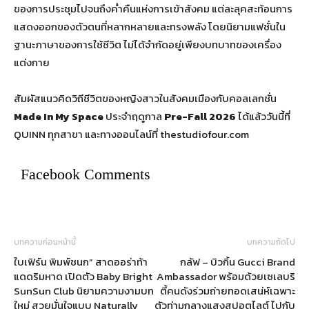
ของการประชุมไปจนถึงค่ำคืนแห่งการเข้าสังคม แต่ละลุคสะท้อนการ
แสดงออกของตัวตนที่หลากหลายและทรงพลัง โดยนิยามแฟชั่นใน
ฐานะภาษาของการใช้ชีวิต ไม่ได้จำกัดอยู่เพียงบทบาทของเครื่อง
แต่งกาย
สัมผัสแนวคิดวิถีชีวิตของหญิงสาวในสังคมเมืองกับคอลเลกชั่น
Made In My Space
ประจำฤดูกาล
Pre-Fall 2026
ได้แล้ววันนี้ที่
QUINN ทุกสาขา และทางออนไลน์ที่ thestudiofour.com
Facebook Comments
บทความก่อนหน้านี้
บทความถัดไป
ใบเฟิร์น พิมพ์ชนก” สาดออร่าท้า
กลัฟ – บิวกิ้น Gucci Brand
แดดริมหาด เปิดตัว Baby Bright
Ambassador พร้อมด้วยเซเลบริ
SunSun Club นิยามความงามบท
ตี้คนดังร่วมถ่ายทอดเสน่ห์เฉพาะ
ใหม่ สวยมั่นใจแบบ Naturally
ตัวท่ามกลางแสงสปอตไลต์ ไปกับ