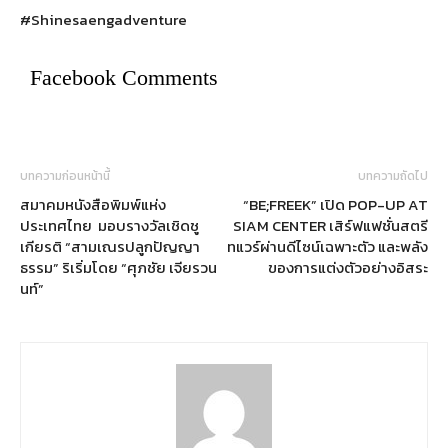
#Shinesaengadventure
Facebook Comments
บทความก่อนหน้านี้
บทความถัดไป
สมาคมหนังสือพิมพ์แห่ง
“BE;FREEK” เปิด POP-UP AT
ประเทศไทย มอบรางวัลเชิดชู
SIAM CENTER เสิร์ฟแฟชั่นสตรี
เกียรติ “สามเณรปลูกปัญญา
ทแวร์ผ่านดีไซน์เฉพาะตัว และพลัง
ธรรม” ริเริ่มโดย “ศุภชัย เจียรวน
ของการแต่งตัวอย่างอิสระ
นท์”