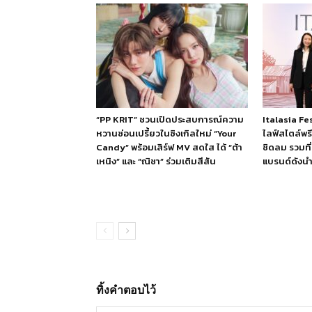
“PP KRIT” ชวนเปิดประสบการณ์ความ
Italasia F
หวานซ่อนเปรี้ยวในซิงเกิลใหม่ “Your
ไลฟ์สไตล์พร
Candy” พร้อมเสิร์ฟ MV สดใส ได้ “ต้า
ชิดลม รวมที่
เหนิง” และ “ณิชา” ร่วมเติมสีสัน
แบรนด์ดังนำเ
ทิ้งคำตอบไว้