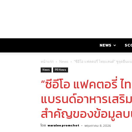
NEWS
SC
หน้าแรก
News
“ซีอีโอ แฟคตอรี่ ไทยแลนด์” ชูจุดย
News
PR News
“ซีอีโอ แฟคตอรี่ ไ
แบรนด์อาหารเสริ
สำคัญของข้อมูล
โดย
waralee promchot
-
พฤษภาคม 8, 2026