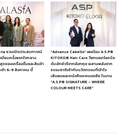
esta ชวนเปิดประสบการณ์
“Advance Cabello” เผยโฉม A.S.P®
ีเมียมครั้งแรกใจกลาง
KITOKO® Hair Care วีแกนแฮร์แคร์ระ
สุดของเครื่องดื่มและสินค้า
ดับลักชัวรีจากอังกฤษ ผสานพลังจาก
ข้า 6-9 สิงหาคม นี้
ธรรมชาติเข้ากับนวัตกรรมที่เข้าใจ
เส้นผมและหนังศีรษะคนเอเชีย ในงาน
“A.S.P® SIGNATURE – WHERE
COLOUR MEETS CARE”