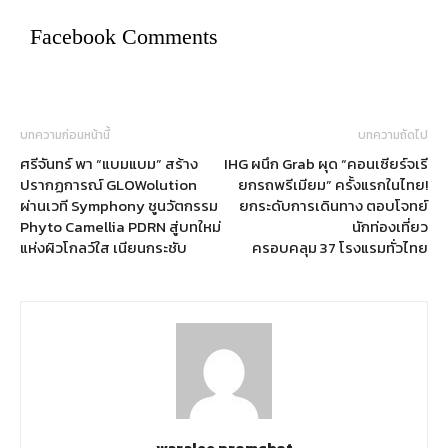
Facebook Comments
บทความก่อนหน้านี้
บทความถัดไป
ศรีจันทร์ พา “แบมแบม” สร้าง
IHG ผนึก Grab ผุด “คอนเซียร์จเรี
ปรากฏการณ์ GLOWolution
ยกรถพรีเมียม” ครั้งแรกในไทย!
ผ่านเวที Symphony ชูนวัตกรรม
ยกระดับการเดินทาง ตอบโจทย์
Phyto Camellia PDRN สู่บทใหม่
นักท่องเที่ยว
แห่งผิวโกลว์ใส เนียนกระชับ
ครอบคลุม 37 โรงแรมทั่วไทย
waralee promchot