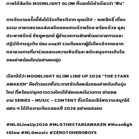
ภายใต้สังกัด
MOONLIGHT GLOW ที่บอกได้คำเดียวว่า “ฟิน”
การจัดงานครั้งนี้ยังได้รับเกียรติจาก คุณเป๊ป – ณพสิทธิ์ เที่ยง
ธรรม นายกสมาคมส่งเสริมคอนเทนต์วายไทย พร้อมด้วย คุณ
ประพาฬรัตน์ ชัยชูพฤกษ์ ผู้อำนวยการฝ่ายพัฒนารายการและ
ปฏิบัติการธุรกิจ ช่อง
one31 รวมถึงแขกผู้มีเกียรติจากหลาก
หลายวงการที่มาร่วมแสดงความยินดีและสนับสนุนการเติบโต
ของค่ายน้องใหม่อย่างอบอุ่น
เรียกได้ว่า
MOONLIGHT GLOW LINE UP 2026 “THE STARS
AWAKEN” คือก้าวแรกที่ประกาศชัดถึงพลังของค่ายบันเทิงรุ่น
ใหม่ ที่พร้อมปลุกดาวดวงใหม่ให้ส่องแสงในวงการ ผ่านผล
งาน SERIES – MUSIC – CONTENT ที่เตรียมเสิร์ฟความสนุกให้
แฟน ๆ ได้ติดตามกันตลอดปี 2026 อย่างแน่นอน
#MLGLineUp2026 #MLGTHESTARSAWAKEN #Moonligh
tGlow #MLGmusic #ZEROTOHEROBOYS