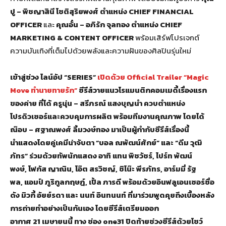
ปู – พิชญาสินี โชติสุริยพงศ์ ตำแหน่ง
CHIEF FINANCIAL
OFFICER
และ
คุณอั๋น – อภิรัก จุลทอง ตำแหน่ง
CHIEF
MARKETING & CONTENT OFFICER
พร้อมเสิร์ฟโปรเจกต์
ความบันเทิงที่เต็มไปด้วยพลังและความฝันของศิลปินรุ่นใหม่
เข้าสู่ช่วง ไลน์อัป “
SERIES”
เปิดด้วย
Official Trailer “Magic
Move ทำนายทายรัก”
ซีรีส์วายแนวโรแมนติกคอมเมดี้เรื่องแรก
ของค่าย ที่ได้ ครูนุ่น – สรีภรณ์ แสงบุญนำ ควบตำแหน่ง
โปรดิวเซอร์และควบคุมการผลิต พร้อมทีมงานคุณภาพ โดยได้
ณ๊อบ – ศฐาณพงศ์ ลิ้มวงษ์ทอง มาเป็นผู้กำกับซีรีส์เรื่องนี้
นำแสดงโดยคู่เคมีน่าจับตา “บอล ณพัฒน์ศักย์” และ “ดีม วุฒิ
ภัทร” ร่วมด้วยทัพนักแสดง อาทิ แทน พิชวัชร์
, ไปร์ท พัฒน์
พงษ์, โฟกัส ญาณิน, โอ๊ต สรวิชญ์, ชิโน๊ะ พีรภัทร, อาร์มมี่ รัฐ
พล, แอมป์ ภูริกูลกฤษฎ์, เปิ้ล ภารดี พร้อมด้วยอินฟลูเอนเซอร์ชื่อ
ดัง มิวกี้ อัยย์รดา และ นนท์ อินทนนท์ ที่มาร่วมพูดคุยถึงเบื้องหลัง
การถ่ายทำอย่างเป็นกันเอง โดยซีรีส์เตรียมออก
อากาศ 21 เมษายนนี้ ทาง ช่อง one31 ปิดท้ายช่วงซีรีส์ด้วยโชว์