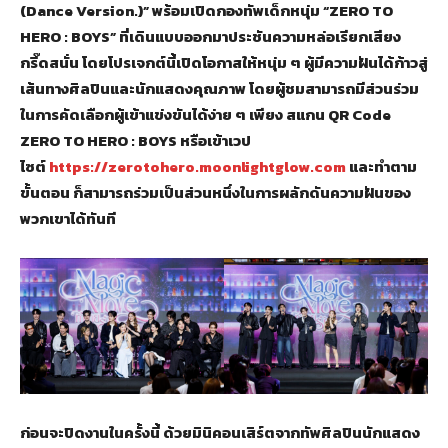
(Dance Version.)” พร้อมเปิดกองทัพเด็กหนุ่ม “ZERO TO
HERO : BOYS” ที่เดินแบบออกมาประชันความหล่อเรียกเสียง
กรี๊ดสนั่น โดยโปรเจกต์นี้เปิดโอกาสให้หนุ่ม ๆ ผู้มีความฝันได้ก้าวสู่
เส้นทางศิลปินและนักแสดงคุณภาพ โดยผู้ชมสามารถมีส่วนร่วม
ในการคัดเลือกผู้เข้าแข่งขันได้ง่าย ๆ เพียง สแกน QR Code
ZERO TO HERO : BOYS หรือเข้าเวป
ไซต์
https://zerotohero.moonlightglow.com
และทำตาม
ขั้นตอน ก็สามารถร่วมเป็นส่วนหนึ่งในการผลักดันความฝันของ
พวกเขาได้ทันที
ก่อนจะปิดงานในครั้งนี้ ด้วยมินิคอนเสิร์ตจากทัพศิลปินนักแสดง