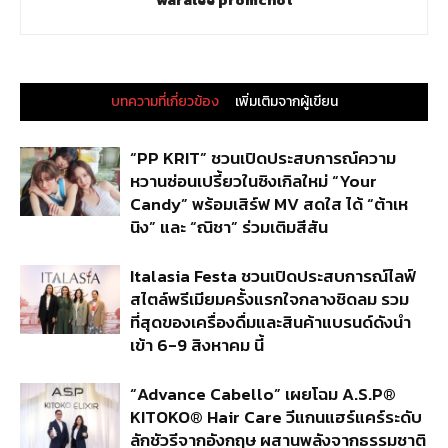
บทความที่เกี่ยวข้อง
เพิ่มเติมจากผู้เขียน
“PP KRIT” ชวนเปิดประสบการณ์ความ
หวานซ่อนเปรี้ยวในซิงเกิลใหม่ “Your
Candy” พร้อมเสิร์ฟ MV สดใส ได้ “ต้าเห
นิง” และ “ณิชา” ร่วมเติมสีสัน
Italasia Festa ชวนเปิดประสบการณ์ไลฟ์
สไตล์พรีเมียมครั้งแรกใจกลางชิดลม รวม
ที่สุดของเครื่องดื่มและสินค้าแบรนด์ดังนำ
เข้า 6-9 สิงหาคม นี้
“Advance Cabello” เผยโฉม A.S.P®
KITOKO® Hair Care วีแกนแฮร์แคร์ระดับ
ลักชัวรีจากอังกฤษ ผสานพลังจากธรรมชาติ