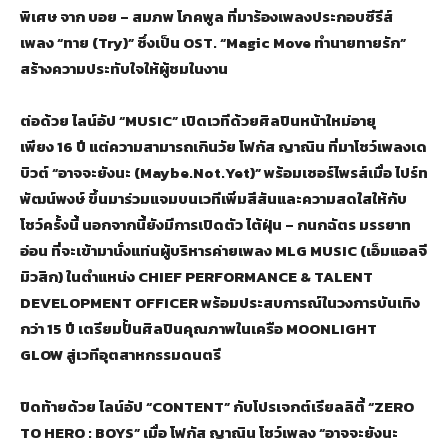
พิเศษ จาก บอย – สมภพ โภคพูล ที่มาร้องเพลงประกอบซีรีส์
เพลง “ทาย (Try)” ซึ่งเป็น OST. “Magic Move ทำนายทายรัก”
สร้างความประทับใจให้ผู้ชมในงาน
ต่อด้วย ไลน์อัป “
MUSIC” เปิดเวทีด้วยศิลปินหน้าใหม่อายุ
เพียง 16 ปี แต่ความสามารถเกินวัย โฟกัส ญาณิน ที่มาโชว์เพลงเด
บิวต์ “อาจจะยังนะ (Maybe.Not.Yet)” พร้อมเซอร์ไพรส์เมื่อ ไปร์ท
พัฒน์พงษ์ ขึ้นมาร่วมแจมบนเวทีเพิ่มสีสันและความสดใสให้กับ
โชว์ครั้งนี้ นอกจากนี้ยังมีการเปิดตัว ไต้ฝุ่น – กนกฉัตร มรรยาท
อ่อน ที่จะเข้ามานั่งแท่นผู้บริหารค่ายเพลง MLG MUSIC (เอ็มแอลจี
มิวสิก) ในตำแหน่ง CHIEF PERFORMANCE & TALENT
DEVELOPMENT OFFICER พร้อมประสบการณ์ในวงการบันเทิง
กว่า 15 ปี เตรียมปั้นศิลปินคุณภาพในเครือ MOONLIGHT
GLOW สู่เวทีอุตสาหกรรมดนตรี
ปิดท้ายด้วย ไลน์อัป “CONTENT” กับโปรเจกต์เรียลลิตี้ “ZERO
TO HERO : BOYS” เมื่อ โฟกัส ญาณิน โชว์เพลง “อาจจะยังนะ