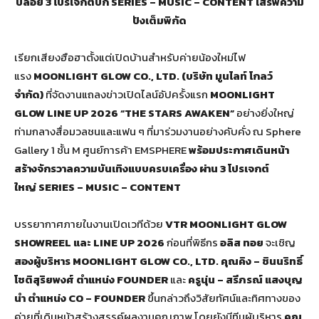
ปล่อย
3 โปรเจกต์บิ๊ก SERIES – MUSIC – CONTENT เสิร์ฟความ
ปังเต็มพิกัด
เรียกเสียงฮือฮาตั้งแต่เปิดบ้านสำหรับค่ายน้องใหม่ไฟ
แรง
MOONLIGHT GLOW CO., LTD. (บริษัท มูนไลท์ โกลว์
จำกัด)
ที่จัดงานแถลงข่าวเปิดไลน์อัปครั้งแรก
MOONLIGHT
GLOW LINE UP 2026 “THE STARS AWAKEN”
อย่างยิ่งใหญ่
ท่ามกลางสื่อมวลชนและแฟน ๆ ที่มาร่วมงานอย่างคับคั่ง ณ Sphere
Gallery 1 ชั้น M ศูนย์การค้า EMSPHERE
พร้อมประกาศเดินหน้า
สร้างจักรวาลความบันเทิงแบบครบเครื่อง ผ่าน 3 โปรเจกต์
ใหญ่ SERIES – MUSIC – CONTENT
บรรยากาศภายในงานเปิดเวทีด้วย
VTR MOONLIGHT GLOW
SHOWREEL และ LINE UP 2026
ก่อนที่พิธีกร
อลิส ทอย
จะเชิญ
สองผู้บริหาร
MOONLIGHT GLOW CO., LTD.
คุณคิง – ชินนริทธิ์
โชติสุริยพงศ์
ตำแหน่ง
FOUNDER
และ
ครูนุ่น
– สรีภรณ์ แสงบุญ
นำ
ตำแหน่ง
CO – FOUNDER
ขึ้นกล่าวถึงวิสัยทัศน์และทิศทางของ
ค่ายที่เดินหน้าสร้างสรรค์ผลงานคุณภาพ โดยยังมีทีมผู้บริหาร
คุณ