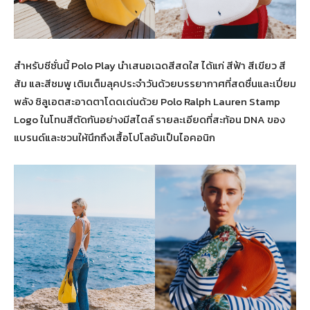
สำหรับซีซั่นนี้ Polo Play นำเสนอเฉดสีสดใส ได้แก่ สีฟ้า สีเขียว สี
ส้ม และสีชมพู เติมเต็มลุคประจำวันด้วยบรรยากาศที่สดชื่นและเปี่ยม
พลัง ซิลูเอตสะอาดตาโดดเด่นด้วย Polo Ralph Lauren Stamp
Logo ในโทนสีตัดกันอย่างมีสไตล์ รายละเอียดที่สะท้อน DNA ของ
แบรนด์และชวนให้นึกถึงเสื้อโปโลอันเป็นไอคอนิก