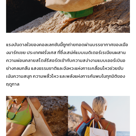
แรงบันดาลใจของคอลเลกชันนี้ถูกถ่ายทอดผ่านบรรยากาศของเมือ
งมาร์กเซย ประเทศฝรั่งเศส ที่ซึ่งเสน่ห์แบบเมดิเตอร์เรเนียนผสาน
ความผ่อนคลายสไตล์รีสอร์ตเข้ากับความสง่างามแบบเออร์เบินอ
ย่างกลมกลืน แสงธรรมชาติและจังหวะแห่งการเคลื่อนไหวช่วยขับ
เน้นความสนุก ความพลิ้วไหว และพลังแห่งการค้นพบในทุกมิติของ
ฤดูกาล