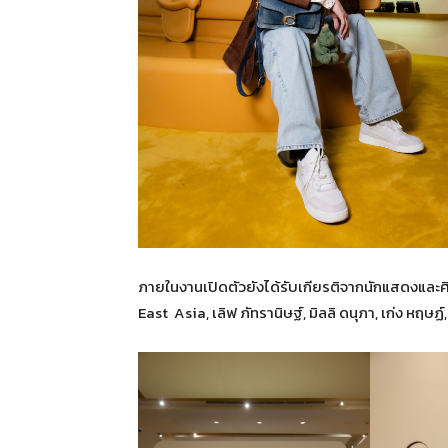
ภายในงานเปิดตัวยังได้รับเกียรติจากนักแสดงแล
East Asia, เลิฟ ภัทรานิษฐ์, มิลลิ ดนุภา, เก่ง หฤษฏ์,