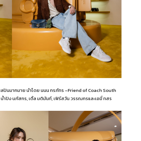
ะศิลปินมากมาย นำโดย นนน กรภัทร –Friend of Coach South
 น้ำปิง นภัสกร, เติ้ล มติมันท์, เฟิร์สวัน วรรณกรและเอมี่ ทสร