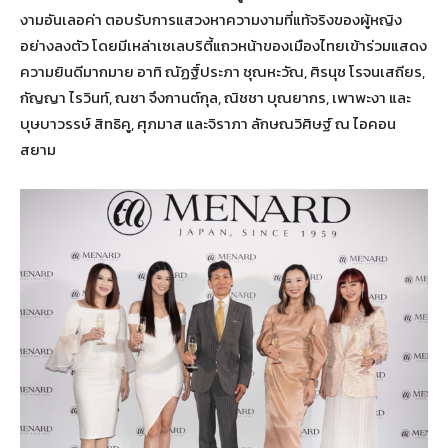
งามอันเลอค่า ตอบรับการแสวงหาความงามที่แท้จริงของผู้หญิง
อย่างลงตัว โดยมีเหล่าเซเลบริตี้แถวหน้าของเมืองไทยเข้าร่วมแสดง
ความยินดีมากมาย อาทิ ณัฏฐิ์ประภา ชุณหะวัณ, ศิรนุช โรจนเสถียร,
กัญญา ไรวินท์, ณชา จึงกานต์กุล, ณิชชา บุณยากร, เพาพะงา และ
บุษบาวรรษ์ สิทธิคู, ศุภมาส และจิราภา ลักษณวิศิษฐ์ ณ ไอคอน
สยาม