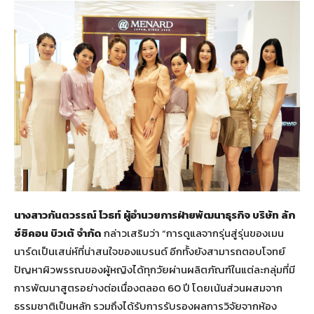
นางสาวกันตวรรณ์ โวธท์ ผู้อำนวยการฝ่ายพัฒนาธุรกิจ บริษัท ลัก
ซ์ซิคอน บิวเต้ จำกัด
กล่าวเสริมว่า “การดูแลจากรุ่นสู่รุ่นของเมน
นาร์ดเป็นเสน่ห์ที่น่าสนใจของแบรนด์ อีกทั้งยังสามารถตอบโจทย์
ปัญหาผิวพรรณของผู้หญิงได้ทุกวัยผ่านผลิตภัณฑ์ในแต่ละกลุ่มที่มี
การพัฒนาสูตรอย่างต่อเนื่องตลอด 60 ปี โดยเน้นส่วนผสมจาก
ธรรมชาติเป็นหลัก รวมถึงได้รับการรับรองผลการวิจัยจากห้อง