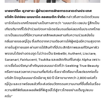
นายอากิโอะ คุวาฮาระ ผู้อำนวยการฝ่ายการตลาดต่างประเทศ
บริษัท นิปปอน เมนนาร์ด คอสเมติก จำกัด
กล่าวถึงการเปิดตัวเมน
นาร์ดในประเทศไทยอย่างเป็นทางการว่า “เมนนาร์ด เจแปน รู้สึกเป็น
เกียรติมากที่ได้เข้าร่วมเปิดเคาน์เตอร์แบรนด์แห่งแรกในประเทศไทย
เราเป็นแบรนด์ที่มีความคลาสสิกผสมผสานกับความร่วมสมัยใน
กลิ่นอายของญี่ปุ่น ซึ่งเกิดจากความต้องการให้ผู้หญิงมีความสุขจาก
ภายในสู่ภายนอก ผ่านการใช้สินค้าที่มีประสิทธิภาพและแก้ปัญหาผิว
พรรณได้อย่างตรงจุด ไม่ว่าจะเป็น Embellir, Authent, Lisciare,
Saranari, Fairlucent, Tsukika และผลิตภัณฑ์ในกลุ่ม Alpha เพราะ
เราเชื่อในปรัชญาสำคัญของเมนนาร์ดที่ว่า Seeking True Beauty
หรือการแสวงหาความงามที่แท้จริง ซึ่งเรายืดถือมาตั้งแต่แรกก่อตั้ง
บริษัท ปัจจุบันเมนนาร์ดมีอายุ 60 ปี มีสาขามากกว่า 2,800 แห่งทั่ว
ญี่ปุ่น และเราพร้อมแล้วที่จะส่งต่อนวัตกรรมความงามที่ขึ้นชื่อในเรื่อง
ความพิถีพิถันและผลลัพธ์ที่พิสูจน์ได้สู่ชาวไทยอย่างเต็มรูปแบบ
ครับ”