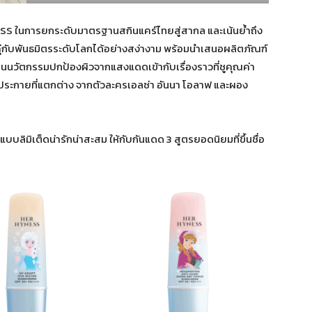
NESS ในการยกระดับมาตรฐานสกินแคร์ไทยสู่สากล และเน้นย้ำถึง
ู่กับพันธมิตรระดับโลกได้อย่างสง่างาม พร้อมนำเสนอผลิตภัณฑ์
นนวัตกรรมปกป้องผิวจากแสงแดดเข้ากับเรื่องราวที่ชูคุณค่า
ระกายที่แตกต่าง จากตัวละครเอลซ่า อันนา โอลาฟ และผอง
ิมิเต็ดน่ารักน่าสะสม ให้กับกันแดด 3 สูตรยอดนิยมที่ขึ้นชื่อ