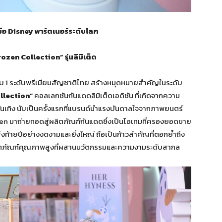
อ Disney พาร์ตเนอร์ระดับโลก
rozen Collection”
รุ่นลิมิเต็ด
ดับ 1 ระดับพรีเมียมสัญชาติไทย สร้างหมุดหมายสำคัญในระดับ
llection”
คอลเลกชันกันแดดลิมิเต็ดเอดิชัน ที่เกิดจากความ
ันเทิง นับเป็นครั้งแรกที่แบรนด์นำแรงบันดาลใจจากภาพยนตร์
ozen มาถ่ายทอดสู่ผลิตภัณฑ์กันแดดซึ่งเป็นไอเทมที่ครองยอดขาย
ส่งท้ายปีอย่างงดงามและยิ่งใหญ่ ถือเป็นก้าวสำคัญที่ตอกย้ำถึง
ลิตภัณฑ์คุณภาพสูงที่ผสานนวัตกรรมและความงามระดับสากล