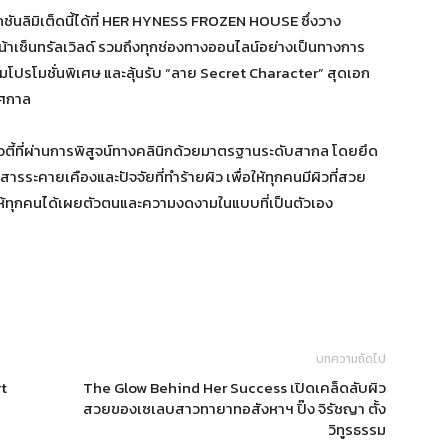
ันลิมิเต็ดนี้ได้ที่ HER HYNESS FROZEN HOUSE ซึ่งวาง
น้าเซ็นทรัลเวิลด์ รวมถึงทุกช่องทางออนไลน์อย่างเป็นทางการ
โปรโมชั่นพิเศษ และลุ้นรับ “ลาย Secret Character” สุดเอก
ทศกาล
วตี้ที่ผ่านการพิสูจน์ทางคลินิกด้วยมาตรฐานระดับสากล โดยยึด
ระคายเคืองและปัจจัยที่ทำร้ายผิว เพื่อให้ทุกคนมีผิวที่สวย
จให้ทุกคนได้เผยตัวตนและความงดงามในแบบที่เป็นตัวเอง
บทความถัดไป
t
The Glow Behind Her Success เปิดเคล็ดลับผิว
สวยของเซเลบสาวทายาทอสังหาฯ ปิ๊ง จิรัชญา ตั้ง
วิทูรธรรม