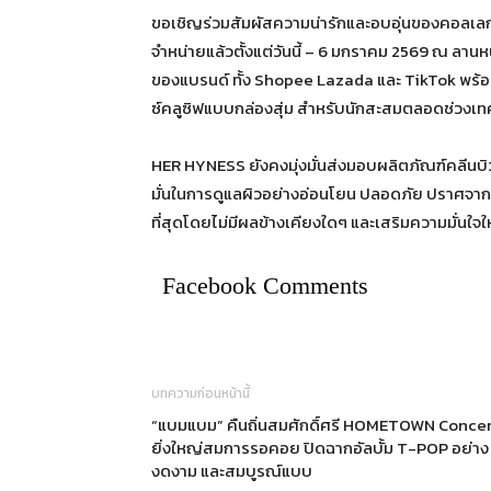
ขอเชิญร่วมสัมผัสความน่ารักและอบอุ่นของคอลเลกช
จำหน่ายแล้วตั้งแต่วันนี้ – 6 มกราคม 2569 ณ ลานห
ของแบรนด์ ทั้ง Shopee Lazada และ TikTok พร้อม
ซ์คลูซิฟแบบกล่องสุ่ม สำหรับนักสะสมตลอดช่วงเ
HER HYNESS ยังคงมุ่งมั่นส่งมอบผลิตภัณฑ์คลีนบิ
มั่นในการดูแลผิวอย่างอ่อนโยน ปลอดภัย ปราศจากสาร
ที่สุดโดยไม่มีผลข้างเคียงใดๆ และเสริมความมั่นใ
Facebook Comments
บทความก่อนหน้านี้
“แบมแบม” คืนถิ่นสมศักดิ์ศรี HOMETOWN Concer
ยิ่งใหญ่สมการรอคอย ปิดฉากอัลบั้ม T-POP อย่าง
งดงาม และสมบูรณ์แบบ