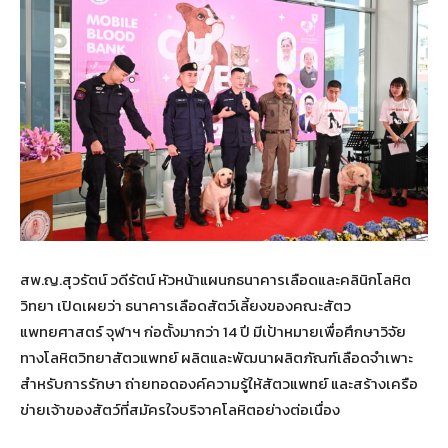
สพ.ญ.สุวรัตน์ วดีรัตน์ หัวหน้าแผนกธนาคารเลือดและคลินิกโลหิต
วิทยา เปิดเผยว่า ธนาคารเลือดสัตว์เลี้ยงของคณะสัตว
แพทยศาสตร์ จุฬาฯ ก่อตั้งมากว่า 14 ปี มีเป้าหมายเพื่อศึกษาวิจัย
ทางโลหิตวิทยาสัตวแพทย์ ผลิตและพัฒนาผลิตภัณฑ์เลือดจำเพาะ
สำหรับการรักษา ถ่ายทอดองค์ความรู้ให้สัตวแพทย์ และสร้างเครือ
ข่ายเจ้าของสัตว์ที่สมัครใจบริจาคโลหิตอย่างต่อเนื่อง