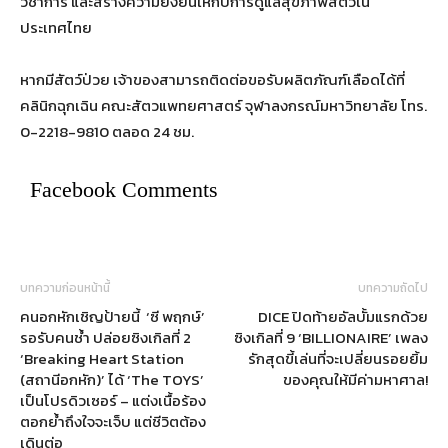
วิชาการ และสร้างความยั่งยืนให้กับการดูแลสุขภาพสัตว์ใน
ประเทศไทย
หากมีสัตว์ป่วย เจ้าของสามารถติดต่อขอรับผลิตภัณฑ์เลือดได้ที่
คลินิกฉุกเฉิน คณะสัตวแพทยศาสตร์ จุฬาลงกรณ์มหาวิทยาลัย โทร.
0-2218-9810 ตลอด 24 ชม.
Facebook Comments
บทความก่อนหน้านี้
บทความถัดไป
คนอกหักเชิญป้ายนี้ ‘ซี พฤกษ์’
DICE ปิดท้ายอัลบั้มแรกด้วย
รอรับคนช้ำ ปล่อยซิงเกิลที่ 2
ซิงเกิลที่ 9 ‘BILLIONAIRE’ เพลง
‘Breaking Heart Station
รักสุดขี้เล่นที่จะเปลี่ยนรอยยิ้ม
(สถานีอกหัก)’ ได้ ‘The TOYS’
ของคุณให้มีค่ามหาศาล!
เป็นโปรดิวเซอร์ – แต่งเนื้อร้อง
ตอกย้ำถึงใจจะเจ็บ แต่ชีวิตต้อง
เดินต่อ