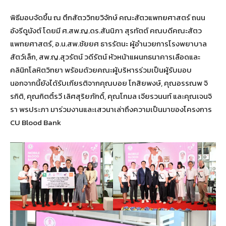
พิธีมอบจัดขึ้น ณ ตึกสัตววิทยวิจักษ์ คณะสัตวแพทยศาสตร์ ถนน
อังรีดูนังต์ โดยมี ศ.สพ.ญ.ดร.สันนิภา สุรทัตต์ คณบดีคณะสัตว
แพทยศาสตร์, อ.น.สพ.ชัยยศ ธารรัตนะ ผู้อำนวยการโรงพยาบาล
สัตว์เล็ก, สพ.ญ.สุวรัตน์ วดีรัตน์ หัวหน้าแผนกธนาคารเลือดและ
คลินิกโลหิตวิทยา พร้อมด้วยคณะผู้บริหารร่วมเป็นผู้รับมอบ
นอกจากนี้ยังได้รับเกียรติจากคุณบอย โกสิยพงษ์, คุณอรรณพ จิ
รกิติ, คุณกิตติ์รวี เลิศสุริยภักดิ์, คุณโกมล เจียรวนนท์ และคุณเจนจิ
รา พรประภา มาร่วมงานและเสวนาเล่าถึงความเป็นมาของโครงการ
CU Blood Bank