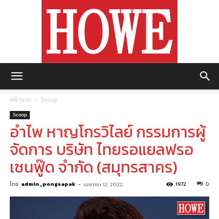
https://howemagazine.com/
หน้าแรก
Scoop
Scoop
อำไพ หาญโกรวิไลย์ กรรมการผู้
จัดการ บริษัท ไทยรอแยลฟรอ
เซนฟู๊ด จำกัด (สมุทรสาคร)
โดย
admin_pongsapak
-
1972
0
เมษายน 12, 2022