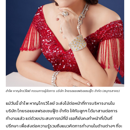
อำไพ หาญโกรวิไลย์ กรรมการผู้จัดการ บริษัท ไทยรอแยลฟรอเซนฟู๊ด จำกัด (สมุทรสาคร)
แม้วันนี้ อำไพ หาญไกรวิไลย์ จะส่งไม้ต่อหน้าที่การบริหารงานใน
บริษัท ไทยรอแยลฟรอเซนฟู๊ด จำกัด ให้กับลูกๆ ได้มาสานต่อการ
ทำงานแล้ว แต่ด้วยประสบการณ์ที่มี เธอก็ยังคงทำหน้าที่เป็นที่
ปรึกษา เพื่อส่งต่อความรู้รวมถึงแนวคิดการทำงานในด้านต่างๆ ที่จะ