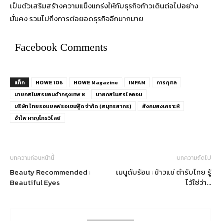
เป็นตัวเสริมสร้างความแข็งแกร่งให้กับธุรกิจก้าวเดินต่อไปอย่าง
มั่นคง รวมไปถึงการต่อยอดธุรกิจอีกมากมาย
Facebook Comments
แท็ก
HOWE 106
HOWE Magazine
IMFAM
การกุศล
นายกสโมสรชอนต้ากรุงเทพ 8
นายกสโมสรไลออน
บริษัท ไทยรอแยลฟรอเซนฟู๊ด จำกัด (สมุทรสาคร)
สังคมสงเคราะห์
อำไพ หาญโกรวิไลย์
บทความก่อนหน้านี้
บทความถัดไป
Beauty Recommended :
เมนูดับร้อน : ข้าวแช่ ตำรับไทย รู้
Beautiful Eyes
ไว้ใช่ว่า…