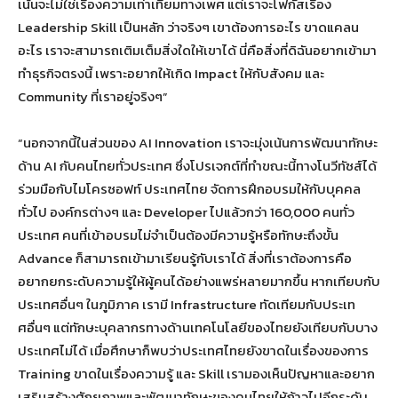
เน้นจะไม่ใช่เรื่องความเท่าเทียมทางเพศ แต่เราจะโฟกัสเรื่อง
Leadership Skill เป็นหลัก ว่าจริงๆ เขาต้องการอะไร ขาดแคลน
อะไร เราจะสามารถเติมเต็มสิ่งใดให้เขาได้ นี่คือสิ่งที่ดิฉันอยากเข้ามา
ทำธุรกิจตรงนี้ เพราะอยากให้เกิด Impact ให้กับสังคม และ
Community ที่เราอยู่จริงๆ”
“นอกจากนี้ในส่วนของ AI Innovation เราจะมุ่งเน้นการพัฒนาทักษะ
ด้าน AI กับคนไทยทั่วประเทศ ซึ่งโปรเจกต์ที่ทำขณะนี้ทางโนวีทัซส์ได้
ร่วมมือกับไมโครซอฟท์ ประเทศไทย จัดการฝึกอบรมให้กับบุคคล
ทั่วไป องค์กรต่างๆ และ Developer ไปแล้วกว่า 160,000 คนทั่ว
ประเทศ คนที่เข้าอบรมไม่จำเป็นต้องมีความรู้หรือทักษะถึงขั้น
Advance ก็สามารถเข้ามาเรียนรู้กับเราได้ สิ่งที่เราต้องการคือ
อยากยกระดับความรู้ให้ผู้คนได้อย่างแพร่หลายมากขึ้น หากเทียบกับ
ประเทศอื่นๆ ในภูมิภาค เรามี Infrastructure ทัดเทียมกับประเท
ศอื่นๆ แต่ทักษะบุคลากรทางด้านเทคโนโลยีของไทยยังเทียบกับบาง
ประเทศไม่ได้ เมื่อศึกษาก็พบว่าประเทศไทยยังขาดในเรื่องของการ
Training ขาดในเรื่องความรู้ และ Skill เรามองเห็นปัญหาและอยาก
เสริมสร้างศักยภาพและพัฒนาทักษะของคนไทยให้ก้าวไปอีกระดับ