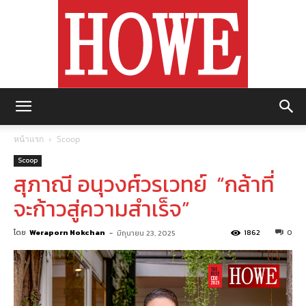
https://howemagazine.com/
หน้าแรก
Scoop
Scoop
สุภาณี อนุวงศ์วรเวทย์ “กล้าที่
จะก้าวสู่ความสำเร็จ”
โดย
Weraporn Nokchan
-
1862
0
มิถุนายน 23, 2025