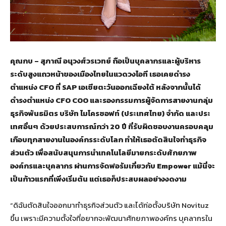
คุณกบ – สุภาณี อนุวงศ์วรเวทย์ ถือเป็นบุคลากรและผู้บริหาร
ระดับสูงแถวหน้าของเมืองไทยในแวดวงไอที เธอเคยดำรง
ตำแหน่ง
CFO ที่ SAP เอเชียตะวันออกเฉียงใต้ หลังจากนั้นได้
ดำรงตำแหน่ง CFO COO และรองกรรมการผู้จัดการสายงานกลุ่ม
ธุรกิจพันธมิตร บริษัท ไมโครซอฟท์ (ประเทศไทย) จำกัด และประ
เทศอื่นๆ ด้วยประสบการณ์กว่า 20 ปี ที่รับผิดชอบงานครอบคลุม
เกือบทุกสายงานในองค์กรระดับโลก ทำให้เธอตัดสินใจทำธุรกิจ
ส่วนตัว เพื่อสนับสนุนการนำเทคโนโลยีมายกระดับศักยภาพ
องค์กรและบุคลากร ผ่านการจัดฟอรัมเกี่ยวกับ Empower แม้นี่จะ
เป็นก้าวแรกที่เพิ่งเริ่มต้น แต่เธอก็ประสบผลอย่างงดงาม
“ดิฉันตัดสินใจออกมาทำธุรกิจส่วนตัว และได้ก่อตั้งบริษัท Novituz
ขึ้น เพราะมีความตั้งใจที่อยากจะพัฒนาศักยภาพองค์กร บุคลากรใน