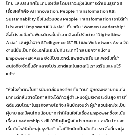
ไทย และประเทศในแถบเอเชีย โดยเราจะมุ่งเน้นการดำเนินธุรกิจ 3
เรื่องหลักคือ AI Innovation, People Transformation และ
Sustainability ซึ่งในส่วนของ People Transformation เราได้ทำ
โปรเจกต์ “EmpowerHER Asia” เกี่ยวกับ “Women Leadership”
ซึ่งได้ร่วมมือกับพันธมิตรชั้นนำจากสิงคโปร์อย่าง “DigitalNow
Asia” และผู้นำจาก STelligence (STEL) และ WeNetwork Asia จัด
งานนี้ขึ้นเป็นครั้งแรกในเอเชียที่ประเทศไทย นอกจากนี้งาน
EmpowerHER Asia ยังมีโปรเจกต์, แพลตฟอร์ม และฟอรัมที่น่า
สนใจที่จะจัดขึ้นอีกหลายโปรเจกต์และในแต่ละปีเราเตรียมแผนไว้
แล้ว”
“หัวใจสำคัญในการขับเคลื่อนองค์กรคือ “คน” ผู้หญิงหลายคนเก่ง
มากแต่กลับขาดโอกาสที่จะได้ก้าวสู่ตำแหน่งผู้บริหารระดับสูง การที่
ดิฉันเติบโตมาในธุรกิจสายไอทีจะเห็นชัดเจนว่า ผู้นำส่วนใหญ่จะเป็น
ผู้ชาย และมีคนไทยน้อยมาก ทำให้สนใจในเรื่อง Empower ซึ่งจะเน้น
เรื่อง Leadership Skill ให้กับผู้หญิงในประเทศแถบเอเชีย โดยจะ
เริ่มต้นโฟกัสในกลุ่มธุรกิจด้านไอทีที่ถนัดเป็นอันดับแรก สิ่งที่เรามุ่ง