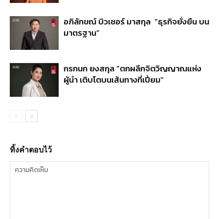
อภิลักขณ์ บิวเซอร์ มาสกุล “ธุรกิจยั่งยืน บน
มาตรฐาน”
กรกนก ยงสกุล “ตกผลึกจิตวิญญาณแห่ง
ผู้นำ เติบโตบนเส้นทางที่เปี่ยม”
ทิ้งคำตอบไว้