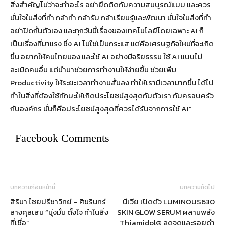
สิ่งสำคัญไม่ว่าจะทำอะไร อย่ายึดติดกับความสมบูรณ์แบบ และควร
มั่นใจในสิ่งที่ทำ กล้าทำ กล้ารับ กล้าเรียนรู้และพัฒนา มั่นใจในสิ่งที่ทำ
อย่าปิดกั้นตัวเอง และทุกวันนี้เรื่องของเทคโนโลยีโดยเฉพาะ AI ก็
เป็นเรื่องที่มาแรง ซึ่ง AI ไม่ใช่เป็นกระแส แต่คือเศรษฐกิจใหม่ที่จะเกิด
ขึ้น อยากให้คนไทยมอง และใช้ AI อย่างมีจริยธรรม ใช้ AI แบบไม่
ละเมิดคนอื่น แต่นำมาช่วยการทำงานให้ง่ายขึ้น ช่วยเพิ่ม
Productivity ให้ระยะเวลาทำงานสั้นลง ทำให้เรามีเวลามากขึ้น ได้ไป
ทำในสิ่งที่ต้องใช้ทักษะให้เกิดประโยชน์สูงสุดกับตัวเรา กับครอบครัว
กับองค์กร นั่นก็คือประโยชน์สูงสุดที่ควรได้รับจากการใช้ AI”
Facebook Comments
บทความก่อนหน้านี้
บทความถัดไป
สิริมา ไชยปรีชาวิทย์ – ศิขรินทร์
นีเวีย เปิดตัว LUMINOUS630
ลางคุลเสน “มุ่งมั่น ตั้งใจ ทำในสิ่ง
SKIN GLOW SERUM ผสานพลัง
ที่เชื่อ”
Thiamidol® ลดจุดและรอยดำ