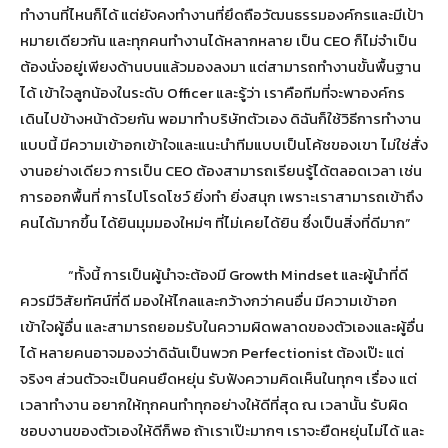
ทำงานที่ไหนก็ได้ แต่ยังคงทำงานที่ยึดถือวัฒนธรรมองค์กรและมีเป้า
หมายเดียวกัน และทุกคนทำงานได้หลากหลาย เป็น CEO ก็ไม่จำเป็น
ต้องนั่งอยู่เพียงด้านบนแล้วมองลงมา แต่สามารถทำงานขั้นพื้นฐาน
ได้ เข้าใจลูกน้องในระดับ Officer และรู้ว่า เราคือทีมที่จะพาองค์กร
เดินไปข้างหน้าด้วยกัน พอมาทำบริษัทตัวเอง ดิฉันก็ใช้วิธีการทำงาน
แบบนี้ มีความเข้าอกเข้าใจและแนะนำทีมแบบเป็นโค้ชของเขา ไม่ใช่สั่ง
งานอย่างเดียว การเป็น CEO ต้องสามารถเรียนรู้ได้ตลอดเวลา เช่น
การออกพื้นที่ การไปโรดโชว์ ยิ่งทำ ยิ่งสนุก เพราะเราสามารถเข้าถึง
คนได้มากขึ้น ได้ยินมุมมองใหม่ๆ ที่ไม่เคยได้ยิน ซึ่งเป็นสิ่งที่ดีมาก”
“ทั้งนี้ การเป็นผู้นำจะต้องมี Growth Mindset และผู้นำที่ดี
ควรมีวิสัยทัศน์ที่ดี มองให้ไกลและกว้างกว่าคนอื่น มีความเข้าอก
เข้าใจผู้อื่น และสามารถยอมรับในความผิดพลาดของตัวเองและผู้อื่น
ได้ หลายคนอาจมองว่าดิฉันเป็นพวก Perfectionist ต้องเป๊ะ แต่
จริงๆ ส่วนตัวจะเป็นคนยืดหยุ่น รับฟังความคิดเห็นในทุกๆ เรื่อง แต่
เวลาทำงาน อยากให้ทุกคนทำทุกอย่างให้ดีที่สุด ณ เวลานั้น รับผิด
ชอบงานของตัวเองให้ดีก็พอ ถ้าเราเป๊ะมากๆ เราจะยืดหยุ่นไม่ได้ และ