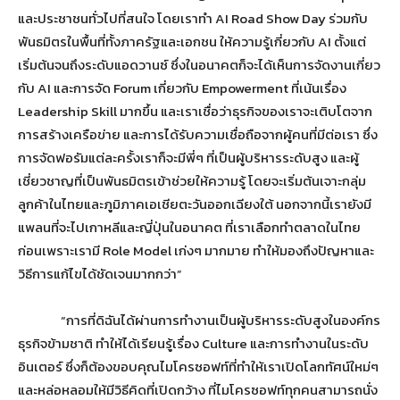
และประชาชนทั่วไปที่สนใจ โดยเราทำ AI Road Show Day ร่วมกับ
พันธมิตรในพื้นที่ทั้งภาครัฐและเอกชน ให้ความรู้เกี่ยวกับ AI ตั้งแต่
เริ่มต้นจนถึงระดับแอดวานซ์ ซึ่งในอนาคตก็จะได้เห็นการจัดงานเกี่ยว
กับ AI และการจัด Forum เกี่ยวกับ Empowerment ที่เน้นเรื่อง
Leadership Skill มากขึ้น และเราเชื่อว่าธุรกิจของเราจะเติบโตจาก
การสร้างเครือข่าย และการได้รับความเชื่อถือจากผู้คนที่มีต่อเรา ซึ่ง
การจัดฟอรัมแต่ละครั้งเราก็จะมีพี่ๆ ที่เป็นผู้บริหารระดับสูง และผู้
เชี่ยวชาญที่เป็นพันธมิตรเข้าช่วยให้ความรู้ โดยจะเริ่มต้นเจาะกลุ่ม
ลูกค้าในไทยและภูมิภาคเอเชียตะวันออกเฉียงใต้ นอกจากนี้เรายังมี
แพลนที่จะไปเกาหลีและญี่ปุ่นในอนาคต ที่เราเลือกทำตลาดในไทย
ก่อนเพราะเรามี Role Model เก่งๆ มากมาย ทำให้มองถึงปัญหาและ
วิธีการแก้ไขได้ชัดเจนมากกว่า”
“การที่ดิฉันได้ผ่านการทำงานเป็นผู้บริหารระดับสูงในองค์กร
ธุรกิจข้ามชาติ ทำให้ได้เรียนรู้เรื่อง Culture และการทำงานในระดับ
อินเตอร์ ซึ่งก็ต้องขอบคุณไมโครซอฟท์ที่ทำให้เราเปิดโลกทัศน์ใหม่ๆ
และหล่อหลอมให้มีวิธีคิดที่เปิดกว้าง ที่ไมโครซอฟท์ทุกคนสามารถนั่ง