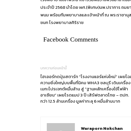
ประจำปี 2568 นำโดย ผศ.(พิเศษ)นพ.ปราการ ถมยา
พนม พร้อมทีมพยาบาลและเจ้าหน้าที่ ณ พระราชานุ
ชนก โรงพยาบาลศิริราช
Facebook Comments
บทความก่อนหน้านี้
ไฮเออร์กดปุ่มสตาร์ท “โรงงานแอร์แห่งใหม่” เผยโฉ
ความยิ่งใหญ่บนพื้นที่นิคม WHA3 ชลบุรี เดินเครื่อง
เมกะโปรเจกต์หมื่นล้าน สู่ “ฐานหลักเครื่องใช้ไฟฟ้า
อาเซียน” เผยโรดแมป 3 ปี เสิร์ฟตลาดไทย – ตปท.
กว่า 12.5 ล้านเครื่อง มูลค่าทะลุ 6 หมื่นล้านบาท
Weraporn Nokchan