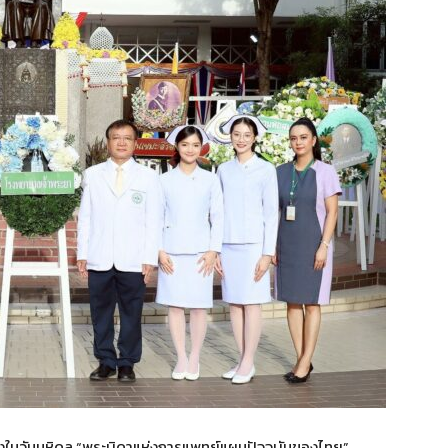
องในวันมหิดล “พระบิดาแห่งการแพทย์แผนปัจจุบันของไทย”