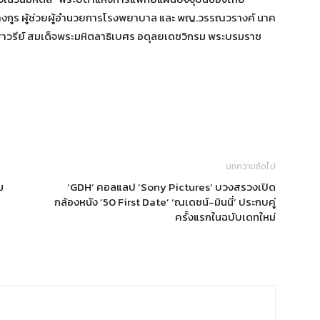
งกูร ผู้ช่วยผู้อำนวยการโรงพยาบาล และ พญ.วรรณวรางค์ นาค
สาวรีย์ สมเด็จพระมหิตลาธิเบศร อดุลยเดชวิกรม พระบรมราช
บทความถัดไป
ม
‘GDH’ คอลแลป ‘Sony Pictures’ บวงสรวงเปิด
กล้องหนัง ’50 First Date’ ‘ณเดชน์-มินนี่’ ประกบคู่
ครั้งแรกในฉบับเดทใหม่