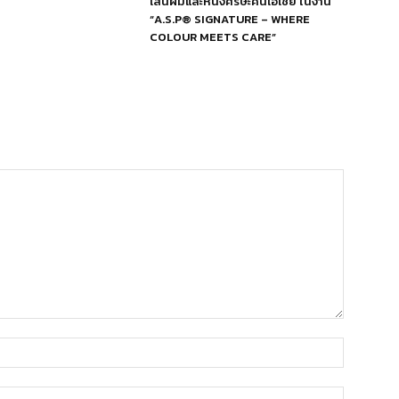
เส้นผมและหนังศีรษะคนเอเชีย ในงาน
“A.S.P® SIGNATURE – WHERE
COLOUR MEETS CARE”