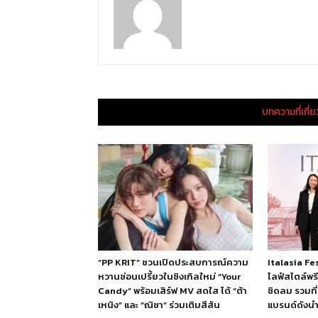
บทความที่เกี่
“PP KRIT” ชวนเปิดประสบการณ์ความ
Italasia F
หวานซ่อนเปรี้ยวในซิงเกิลใหม่ “Your
ไลฟ์สไตล์พร
Candy” พร้อมเสิร์ฟ MV สดใส ได้ “ต้า
ชิดลม รวมที่
เหนิง” และ “ณิชา” ร่วมเติมสีสัน
แบรนด์ดังนำเ