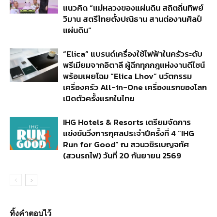
แนวคิด “แม่หลวงของแผ่นดิน สถิตถิ่นทิพย์
วิมาน สตรีไทยตั้งปณิธาน สานต่องานศิลป์
แผ่นดิน”
“Elica” แบรนด์เครื่องใช้ไฟฟ้าในครัวระดับ
พรีเมียมจากอิตาลี ผู้ฉีกทุกกฎแห่งงานดีไซน์
พร้อมเผยโฉม “Elica Lhov” นวัตกรรม
เครื่องครัว All-in-One เครื่องแรกของโลก
เปิดตัวครั้งแรกในไทย
IHG Hotels & Resorts เตรียมจัดการ
แข่งขันวิ่งการกุศลประจำปีครั้งที่ 4 “IHG
Run for Good” ณ สวนวชิรเบญจทัศ
(สวนรถไฟ) วันที่ 20 กันยายน 2569
ทิ้งคำตอบไว้