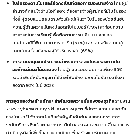
ใบรับรองด้านไซเบอร์ยังคงเป็นที่ต้องการของนายจ้าง
โดยผู้มี
อำนาจตัดสินใจด้านไอที 96% ต้องการจ้างผู้สมัครที่มีใบรับรอง
ทั้งนี้ ผู้ตอบแบบสอบถามส่วนใหญ่เห็นว่า ใบรับรองช่วยยืนยัน
ความรู้ด้านความมั่นคงปลอดภัยไซเบอร์ (79%) สะท้อนความ
สามารถในการเรียนรู้เพื่อติดตามการเปลี่ยนแปลงของ
เทคโนโลยีที่พัฒนาอย่างรวดเร็ว (67%) และแสดงถึงความคุ้น
เคยกับเครื่องมือของผู้ให้บริการหลัก (69%)
การสนับสนุนงบประมาณสำหรับการสอบใบรับรองภายใน
องค์กรมีแนวโน้มลดลง
โดยผู้ตอบแบบสอบถามเพียง 68%
ระบุว่ายินดีสนับสนุนค่าใช้จ่ายให้พนักงานสอบใบรับรอง ซึ่งลด
ลงจาก 92% ในปี 2023
การอุดช่องว่างด้านทักษะ สำคัญต่อความมั่นคงของธุรกิจ
รายงาน
2025 Cybersecurity Skills Gap Report ชี้ชัดว่า ความปลอดภัย
ทางไซเบอร์ได้กลายเป็นสิ่งสำคัญอันดับต้นของคณะกรรมการ
ระดับบริหาร ซึ่งเป็นผลจากการเติบโตของ AI และความเสี่ยงต่อการ
ดำเนินธุรกิจที่เพิ่มขึ้นอย่างต่อเนื่อง เพื่อสร้างและรักษาความ