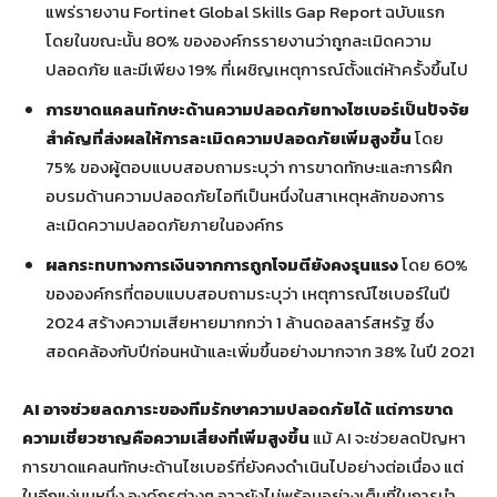
แพร่รายงาน Fortinet Global Skills Gap Report ฉบับแรก
โดยในขณะนั้น 80% ขององค์กรรายงานว่าถูกละเมิดความ
ปลอดภัย และมีเพียง 19% ที่เผชิญเหตุการณ์ตั้งแต่ห้าครั้งขึ้นไป
การขาดแคลนทักษะด้านความปลอดภัยทางไซเบอร์เป็นปัจจัย
สำคัญที่ส่งผลให้การละเมิดความปลอดภัยเพิ่มสูงขึ้น
โดย
75% ของผู้ตอบแบบสอบถามระบุว่า การขาดทักษะและการฝึก
อบรมด้านความปลอดภัยไอทีเป็นหนึ่งในสาเหตุหลักของการ
ละเมิดความปลอดภัยภายในองค์กร
ผลกระทบทางการเงินจากการถูกโจมตียังคงรุนแรง
โดย 60%
ขององค์กรที่ตอบแบบสอบถามระบุว่า เหตุการณ์ไซเบอร์ในปี
2024 สร้างความเสียหายมากกว่า 1 ล้านดอลลาร์สหรัฐ ซึ่ง
สอดคล้องกับปีก่อนหน้าและเพิ่มขึ้นอย่างมากจาก 38% ในปี 2021
AI
อาจช่วยลดภาระของทีมรักษาความปลอดภัยได้ แต่การขาด
ความเชี่ยวชาญคือความเสี่ยงที่เพิ่มสูงขึ้น
แม้ AI จะช่วยลดปัญหา
การขาดแคลนทักษะด้านไซเบอร์ที่ยังคงดำเนินไปอย่างต่อเนื่อง แต่
ในอีกแง่มุมหนึ่ง องค์กรต่างๆ อาจยังไม่พร้อมอย่างเต็มที่ในการนำ