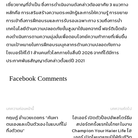
เชี่ยวชาญที่จำเป็น ซึ่งการดำเนินงานดังกล่าวต้องอาศัย 3 แนวทาง
หลักคือ การเสริมสร้างความตระหนักรู้และการให้ความรู้ การขยาย
การเข้าถึงการฝึกอบรมและการรับรองเฉพาะทาง รวมถึงการนำ
เทคโนโลยีด้านความปลอดภัยขั้นสูงมาใช้นอกจากนี้ ฟอร์ติเน็ตยัง
คงดำเนินการตามความมุ่งมั่นเพื่อตอบโจทย์ความท้าทายที่เพิ่มขึ้น
ตามเป้าหมายในการฝึกอบรมบุคลากรด้านความปลอดภัยทาง
ไซเบอร์ให้ได้ 1 ล้านคนทั่วโลกภายในสิ้นปี 2026 จากที่ได้มีการ
ประกาศพันธสัญญาดังกล่าวตั้งแต่ปี 2021
Facebook Comments
บทความก่อนหน้านี้
บทความถัดไป
กฤษฏ์ อำนวยเดชกร “ค้นหา
ไฮเออร์ เปิดตัวป็อปอัพสโตร์ธีม
ตนเองและเป็นตัวเอง ในแบบที่ไม่
สปอร์ตครั้งแรกในไทย! ในงาน
ทิ้งตัวตน”
Champion Your Haier Life ไฮ
เออร์ เปิดโหมดแชมป์ให้กับชีวิต