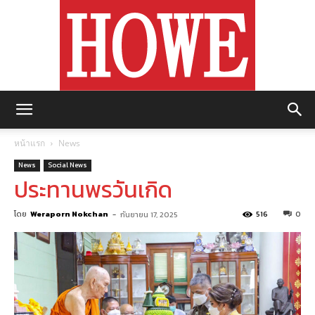
https://howemagazine.com/
หน้าแรก
News
News
Social News
ประทานพรวันเกิด
โดย
Weraporn Nokchan
-
516
0
กันยายน 17, 2025