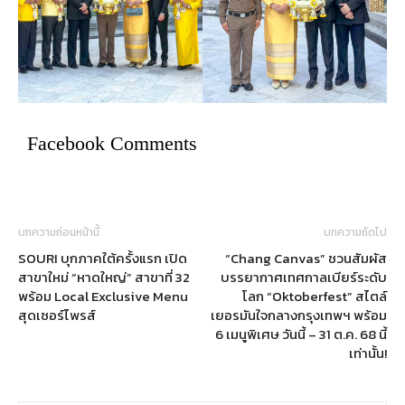
Facebook Comments
บทความก่อนหน้านี้
บทความถัดไป
SOURI บุกภาคใต้ครั้งแรก เปิด
“Chang Canvas” ชวนสัมผัส
สาขาใหม่ “หาดใหญ่” สาขาที่ 32
บรรยากาศเทศกาลเบียร์ระดับ
พร้อม Local Exclusive Menu
โลก “Oktoberfest” สไตล์
สุดเซอร์ไพรส์
เยอรมันใจกลางกรุงเทพฯ พร้อม
6 เมนูพิเศษ วันนี้ – 31 ต.ค. 68 นี้
เท่านั้น!