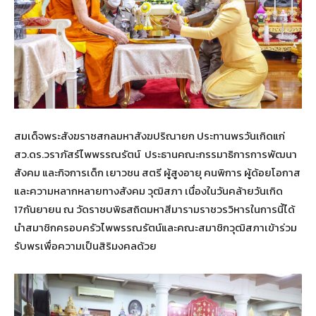
สมเด็จพระสังฆราชสกลมหาสังฆปริณายก ประทานพรวันเกิดแก่
สว.ดร.วราภัสร์ไพพรรณรัตน์ ประธานคณะกรรมาธิการการพัฒนา
สังคม และกิจการเด็ก เยาวชน สตรี ผู้สูงอายุ คนพิการ ผู้ด้อยโอกาส
และความหลากหลายทางสังคม วุฒิสภา เนื่องในวันคล้ายวันเกิด
17กันยายน ณ วัดราชบพิธสถิตมหาสีมารามราชวรวิหารในการนี้ได้
นำสมาชิกครอบครัวไพพรรณรัตน์และคณะสมาชิกวุฒิสภาเข้าร่วม
รับพรเพื่อความเป็นสิริมงคลด้วย