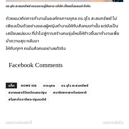
ดร.จุไร สะสมทรัพย์ กรรมการผู้จัดการ บริษัท เป็นหนึ่งแลนด์ จำกัด
ด้วยแนวคิดการทำงานในองค์กรการกุศล ดร.จุไร สะสมทรัพย์ ไม่
เพียงเป็นตัวอย่างของผู้หญิงทำงานให้กับสังคมเท่านั้น แต่ยังเป็น
เสมือนแม่แบบ ที่นำไปสู่การสร้างคนรุ่นใหม่ให้ก้าวขึ้นมาทำงานเพื่อ
นำความสุข กลับมา
ให้กับทุกๆ คนในสังคมอย่างแท้จริง
Facebook Comments
แท็ก
HOWE 106
การกุศล
ดร.จุไร สะสมทรัพย์
สมาคมสตรีจังหวัดนครปฐม
สมาชิกสภาสตรีแห่งชาติ
สโมสรโรตารีพระปฐมเจดีย์
บทความก่อนหน้านี้
บทความถัดไป