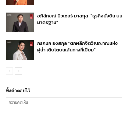
อภิลักขณ์ บิวเซอร์ มาสกุล “ธุรกิจยั่งยืน บน
มาตรฐาน”
กรกนก ยงสกุล “ตกผลึกจิตวิญญาณแห่ง
ผู้นำ เติบโตบนเส้นทางที่เปี่ยม”
ทิ้งคำตอบไว้