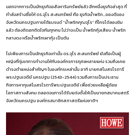
นอกจากการเป็นนักธุรกิจอสังหาริมทรัพย์แล้ว อีกหนึ่งธุรกิจล่าสุด ที่
กำลังสร้างชื่อให้ ดร.จุไร สะสมทรัพย์ คือ ธุรกิจน้ำพริก…ของดีของ
จังหวัดนครปฐมภายใต้แบรนด์ “น้ำพริกคุณจุไร” ที่ใครได้ลองขิม
แล้ว ต้องติดอกติดใจกันทุกคน ไม่ว่าจะเป็น น้ำพริกกุ้งเสียบ น้ำพริก
กลางดง หรือน้ำพริกเผากุ้ง เป็นต้น
ไม่เพียงการเป็นนักธุรกิจเท่านั้น ดร.จุไร สะสมทรัพย์ ยังถือเป็นผู้
หญิงที่ทุ่มเทการทำงานให้กับองค์กรการกุศลหลายแห่ง รวมถึงเคย
ดำรงตำแหน่งสำคัญๆ ในองค์กรเหล่านั้น อาทิ นายกสโมสรโรตารี
พระปฐมเจดีย์ นครปฐม (2543-2544) รวมถึงการเป็นประธาน
กิจการหาทุนสโมสรโรตารีพระปฐมเจดีย์ เพื่อช่วยเหลือผู้ด้อย
โอกาสทางสังคม ตลอดจนการได้รับแต่งตั้งให้เป็นนายกสมาคมสตรี
จังหวัดนครปฐม องค์กรสมาชิกสภาสตรีแห่งชาติฯ