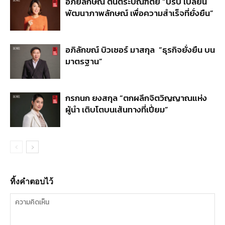
อภัยลักษณ์ ตันตระบัณฑิตย์ “ปรับ เปลี่ยน
พัฒนาภาพลักษณ์ เพื่อความสำเร็จที่ยั่งยืน”
อภิลักขณ์ บิวเซอร์ มาสกุล “ธุรกิจยั่งยืน บน
มาตรฐาน”
กรกนก ยงสกุล “ตกผลึกจิตวิญญาณแห่ง
ผู้นำ เติบโตบนเส้นทางที่เปี่ยม”
ทิ้งคำตอบไว้