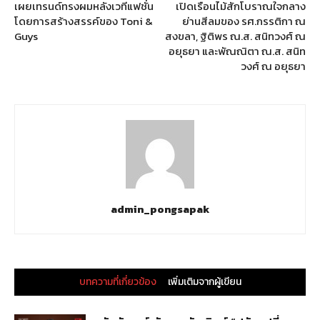
เผยเทรนด์ทรงผมหลังเวทีแฟชั่น
เปิดเรือนไม้สักโบราณใจกลาง
โดยการสร้างสรรค์ของ Toni &
ย่านสีลมของ รศ.กรรติกา ณ
Guys
สงขลา, ฐิติพร ณ.ส. สนิทวงศ์ ณ
อยุธยา และพัณณิตา ณ.ส. สนิท
วงศ์ ณ อยุธยา
admin_pongsapak
บทความที่เกี่ยวข้อง
เพิ่มเติมจากผู้เขียน