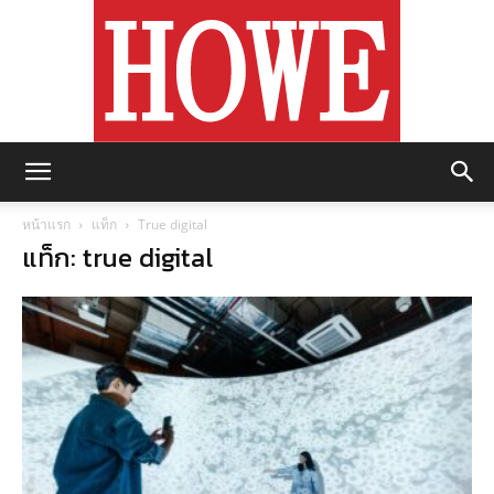
https://howemagazine.com/
หน้าแรก
แท็ก
True digital
แท็ก: true digital