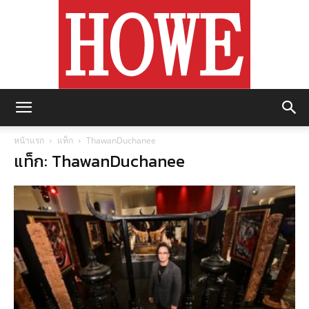
https://howemagazine.com/
หน้าแรก
แท็ก
ThawanDuchanee
แท็ก: ThawanDuchanee