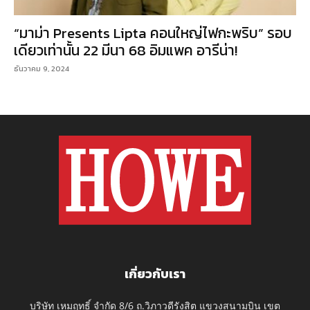
“มาม่า Presents Lipta คอนใหญ่ไฟกะพริบ” รอบ
เดียวเท่านั้น 22 มีนา 68 อิมแพค อารีน่า!
ธันวาคม 9, 2024
เกี่ยวกับเรา
บริษัท เหมฤทธิ์ จำกัด 8/6 ถ.วิภาวดีรังสิต แขวงสนามบิน เขต