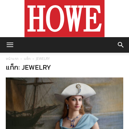
https://howemagazine.com/
หน้าแรก
แท็ก
JEWELRY
แท็ก: JEWELRY