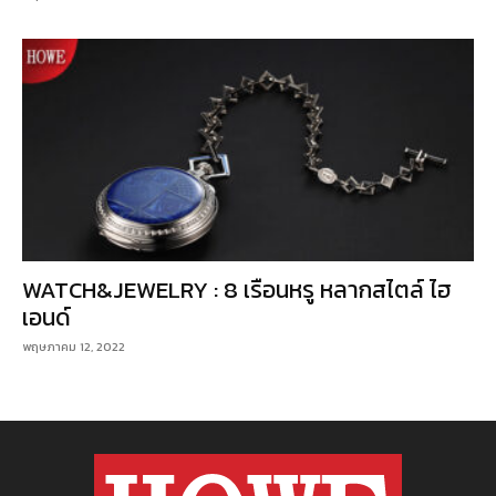
WATCH&JEWELRY : 8 เรือนหรู หลากสไตล์ ไฮ
เอนด์
พฤษภาคม 12, 2022