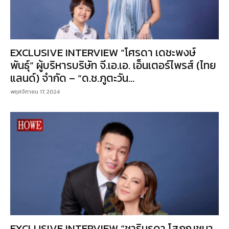
EXCLUSIVE INTERVIEW “โศรดา เดชะพงษ์
พันธุ์” ผู้บริหารบริษัท จี.เอ.เอ. เอ็นเตอร์ไพรส์ (ไทย
แลนด์) จำกัด – “ด.ช.ภูตะวัน...
พฤศจิกายน 17, 2024
EXCLUSIVE INTERVIEW “ชารินรดา โสภณชนา