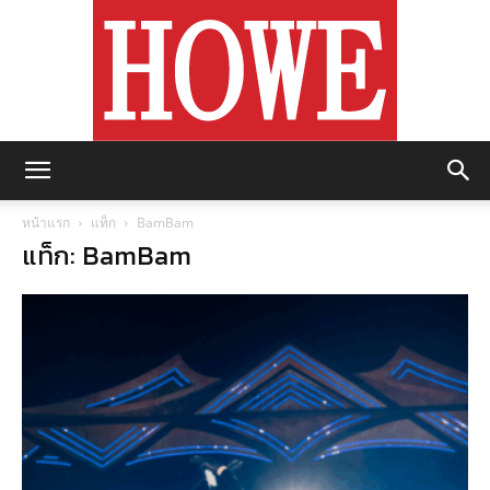
https://howemagazine.com/
หน้าแรก
แท็ก
BamBam
แท็ก: BamBam