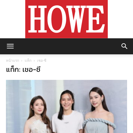
https://howemagazine.com/
หน้าแรก
แท็ก
เชอ-ซี
แท็ก: เชอ-ซี