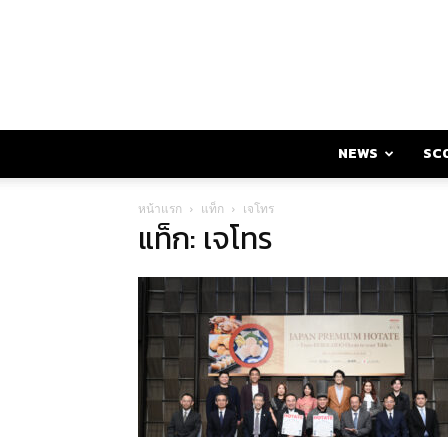
NEWS
SC
หน้าแรก
แท็ก
เจโทร
แท็ก: เจโทร