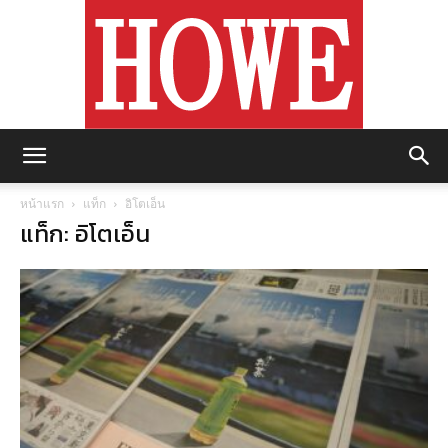
https://howemagazine.com/
หน้าแรก
แท็ก
อิโตเอ็น
แท็ก: อิโตเอ็น