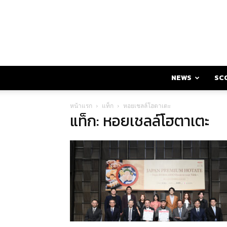
NEWS
SC
หน้าแรก
แท็ก
หอยเชลล์โฮตาเตะ
แท็ก: หอยเชลล์โฮตาเตะ