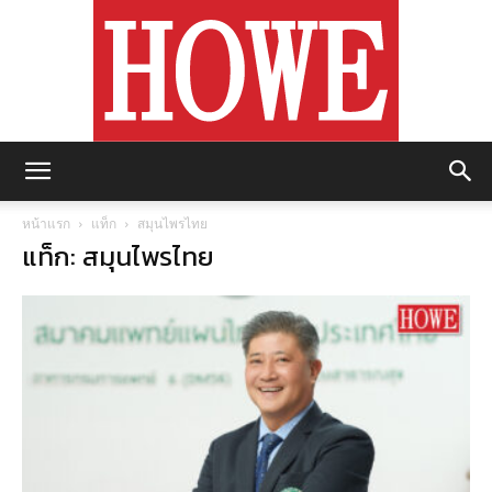
https://howemagazine.com/
หน้าแรก
แท็ก
สมุนไพรไทย
แท็ก: สมุนไพรไทย