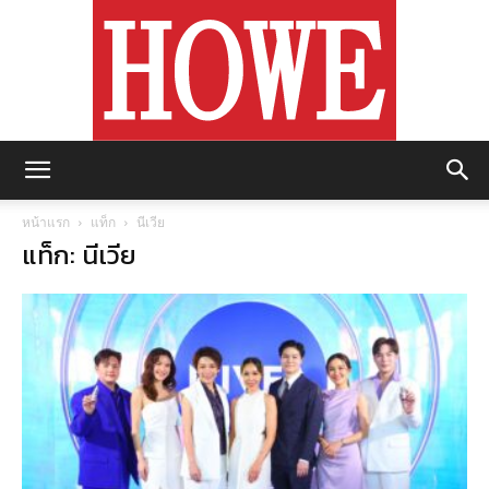
https://howemagazine.com/
หน้าแรก
แท็ก
นีเวีย
แท็ก: นีเวีย