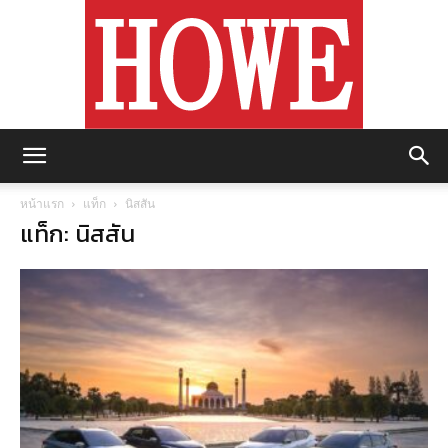
https://howemagazine.com/
หน้าแรก
แท็ก
นิสสัน
แท็ก: นิสสัน