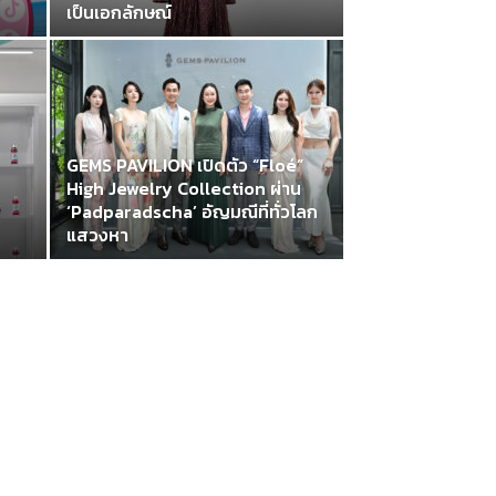
เป็นเอกลักษณ์
GEMS PAVILION เปิดตัว “Floé”
High Jewelry Collection ผ่าน
‘Padparadscha’ อัญมณีที่ทั่วโลก
แสวงหา