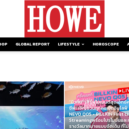
OOP
GLOBAL REPORT
LIFESTYLE
HOROSCOPE
https://howemagazine.com/
“บิวกิ้น” เสิร์ฟโมเมนต์สุดเอ็กซ์ค
ซีฟ! เชิญชวนทุกคนเช็กอินไลฟ์
NEVO Q05 × BILLKIN First Li
Streamingพร้อมโปรโมชั่นแล
รางวัลมากมายแบบจัดเต็ม ที่ไม