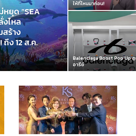
ให้ที่ไหนมาก่อน!
ม่หยุด “SEA
ั่งไหล
มสร้าง
 ถึง 12 ส.ค.
Balenciaga Boost Pop Up @
อารีย์