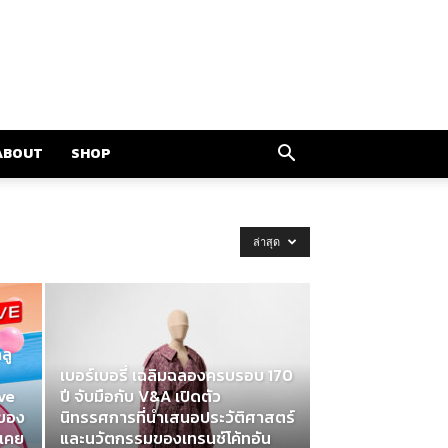
ABOUT
SHOP
ล่าสุด
ลู
เบอร์เบอรี่ เฉลิมฉลองครบรอบ 170
ve
ปี จับมือกับ V&A เปิดตัว
ะของ
นิทรรศการที่นำเสนอประวัติศาสตร์
่เคย
และนวัตกรรมของเทรนช์โค้ทอัน