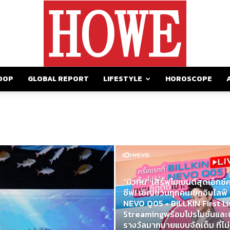
OOP
GLOBAL REPORT
LIFESTYLE
HOROSCOPE
https://howemagazine.com/
“บิวกิ้น” เสิร์ฟโมเมนต์สุดเอ็กซ์ค
ซีฟ! เชิญชวนทุกคนเช็กอินไลฟ์
NEVO Q05 × BILLKIN First Li
Streamingพร้อมโปรโมชั่นแล
รางวัลมากมายแบบจัดเต็ม ที่ไม