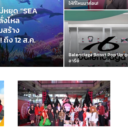
ให้ที่ไหนมาก่อน!
ม่หยุด “SEA
ั่งไหล
มสร้าง
 ถึง 12 ส.ค.
Balenciaga Boost Pop Up @
อารีย์