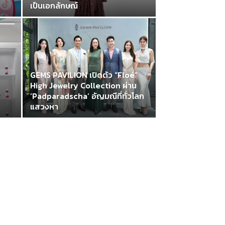
เป็นเอกลักษณ์
GEMS PAVILION เปิดตัว “Floé”
High Jewelry Collection ผ่าน
‘Padparadscha’ อัญมณีที่ทั่วโลก
แสวงหา