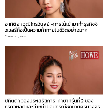
อาทิติยา วุฒิไกรวิบูลย์ -การได้เข้ามาทำธุรกิจจิ
วเวลรีถือเป็นความท้าทายในชีวิตอย่างมาก
มิถุนายน 30, 2025
ปทิตตา ว่องประเสริฐการ ทายาทรุ่นที่ 2 ของ
ธุรกิจผลิตและจำหน่ายอุปกรณ์ชกมวยครบวงจร