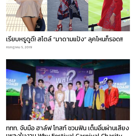
เรียบหรูดูดี! สไตล์ “มาดามแป้ง” ลุคไหนก็รอด!!
กรกฎาคม 5, 2019
ททท. จับมือ ฮาล์ฟ โทสท์ ชวนฟิน เต็มอิ่มผ่านเสียง
เพลงในงาน Why Festival Carnival Charity